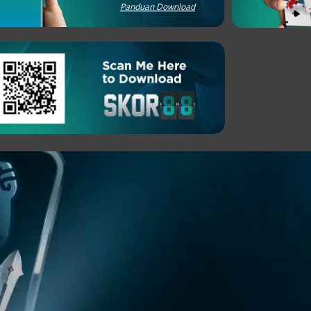
Panduan Download