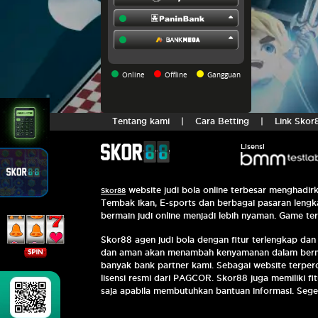
Online
Offline
Gangguan
Tentang kami
|
Cara Betting
|
Link Skor
Lisensi
website judi bola online terbesar menghadirk
Skor88
Tembak ikan, E-sports dan berbagai pasaran lengk
bermain judi online menjadi lebih nyaman. Game t
Skor88 agen judi bola dengan fitur terlengkap da
dan aman akan menambah kenyamanan dalam berma
banyak bank partner kami. Sebagai website terp
lisensi resmi dari PAGCOR. Skor88 juga memiliki f
saja apabila membutuhkan bantuan informasi. Se