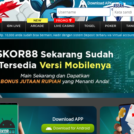
|
Download APK
Live 
NEW
PROMO
IDN LIVE
ARCADE
LIVE CASINO
TOGEL
POKER
TAN
0,000 anda sudah bisa bermain, Hadir dengan sistem Deposit terbaru via Virtual accoun
Download APP
Download for Android