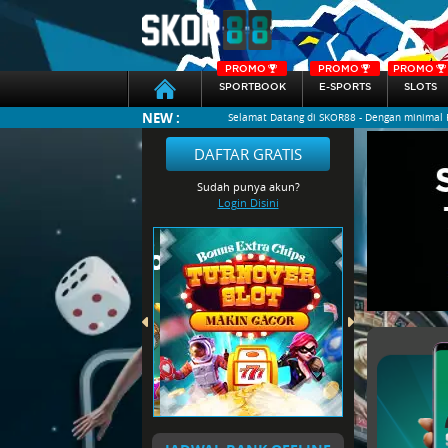
PROMO
PROMO
PROMO
SPORTBOOK
E-SPORTS
SLOTS
NEW :
Selamat Datang di SKOR88 - Dengan minimal Rp. 1
DAFTAR GRATIS
Sudah punya akun?
Login Disini