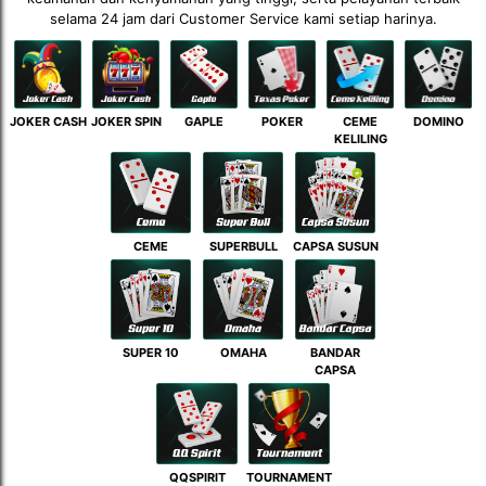
selama 24 jam dari Customer Service kami setiap harinya.
JOKER CASH
JOKER SPIN
GAPLE
POKER
CEME
DOMINO
KELILING
CEME
SUPERBULL
CAPSA SUSUN
SUPER 10
OMAHA
BANDAR
CAPSA
QQSPIRIT
TOURNAMENT