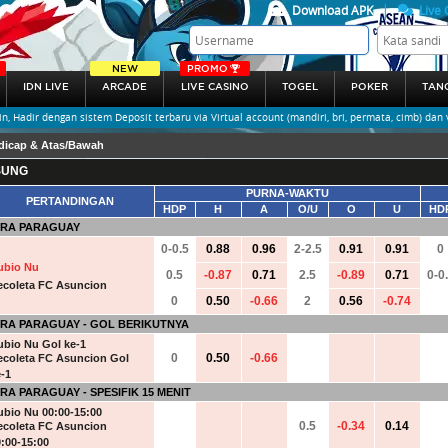
|
Download APK
Live 
NEW
PROMO
IDN LIVE
ARCADE
LIVE CASINO
TOGEL
POKER
TAN
, Hadir dengan sistem Deposit terbaru via Virtual account (mandiri, bri, permata, cimb