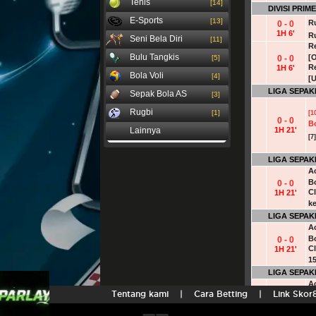
Tentang kami
|
Cara Betting
|
Link Skor