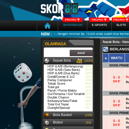
PROMO
PROMO
PROMO
SPORTBOOK
E-SPORTS
SLOTS
NEW :
Selamat Datang di SKOR88 - Dengan minimal Rp. 10,000 anda sudah bisa bermain