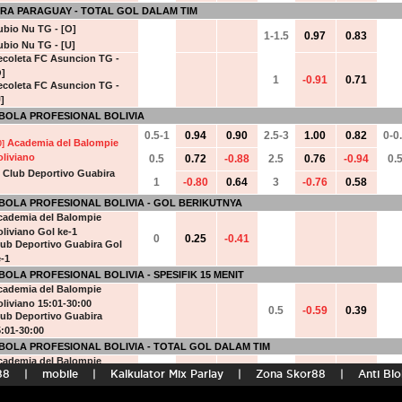
88
|
mobile
|
Kalkulator Mix Parlay
|
Zona Skor88
|
Anti Blo