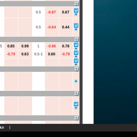
kir
|