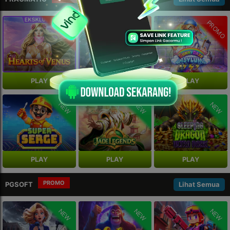
PROMO
PROMO
PROMO
PLAY
PLAY
PLAY
NEW
NEW
NEW
PLAY
PLAY
PLAY
PROMO
PGSOFT
Lihat Semua
NEW
NEW
NEW