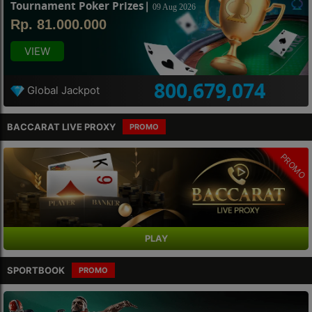
Tournament Poker Prizes|
09 Aug 2026
Rp. 81.000.000
VIEW
800,679,074
Global Jackpot
BACCARAT LIVE PROXY
PROMO
PROMO
PLAY
SPORTBOOK
PROMO