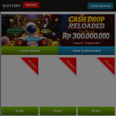
PROMO
ELOTTERY
Lihat Semua
Lebih details
view leaderboard
PROMO
PROMO
PROMO
PLAY
PLAY
PLAY